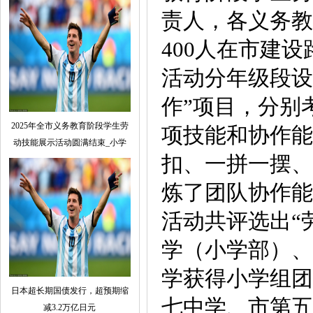
责人，各义务教
400人在市建
活动分年级段设置
作”项目，分别
2025年全市义务教育阶段学生劳
项技能和协作能
动技能展示活动圆满结束_小学
扣、一拼一摆、
炼了团队协作能
活动共评选出“
学（小学部）、
学获得小学组团
日本超长期国债发行，超预期缩
七中学、市第五
减3.2万亿日元